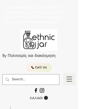
Για παραγγελείες με αντικαταβολή
επικοινωνήστε στο τηλέφωνο 210 752
2057, με email: info@ethnicjar.gr ή με
μήνημα σε facebook & instagram.
By Πολιτισμός και διακόσμηση
Call Us
ΚΑΛΑΘΙ