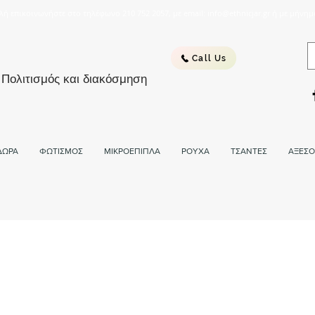
λή επικοινωνήστε στο τηλέφωνο 210 752 2057, με email: info@ethnicjar.gr ή με μήνημ
Call Us
 Πολιτισμός και διακόσμηση
ΔΩΡΑ
ΦΩΤΙΣΜΟΣ
ΜΙΚΡΟΕΠΙΠΛΑ
ΡΟΥΧΑ
ΤΣΑΝΤΕΣ
ΑΞΕΣΟ