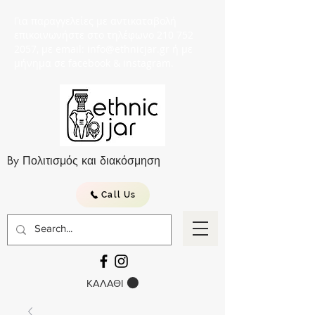
Για παραγγελείες με αντικαταβολή
επικοινωνήστε στο τηλέφωνο 210 752
2057, με email: info@ethnicjar.gr ή με
μήνημα σε facebook & instagram.
By Πολιτισμός και διακόσμηση
Call Us
ΚΑΛΑΘΙ