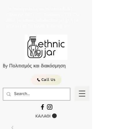
Για παραγγελείες με αντικαταβολή
επικοινωνήστε στο τηλέφωνο 210 752
2057, με email: info@ethnicjar.gr ή με
μήνημα σε facebook & instagram.
By Πολιτισμός και διακόσμηση
Call Us
ΚΑΛΑΘΙ