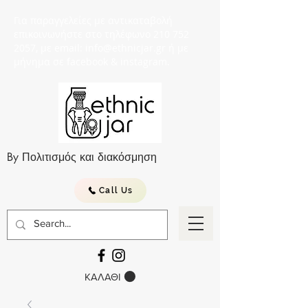
Για παραγγελείες με αντικαταβολή
επικοινωνήστε στο τηλέφωνο 210 752
2057, με email: info@ethnicjar.gr ή με
μήνημα σε facebook & instagram.
By Πολιτισμός και διακόσμηση
Call Us
ΚΑΛΑΘΙ