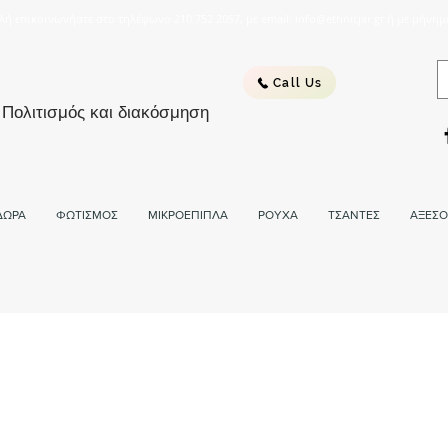
λή επικοινωνήστε στο τηλέφωνο 210 752 2057, με email: info@ethnicjar.gr ή με μήνημ
Call Us
 Πολιτισμός και διακόσμηση
ΔΩΡΑ
ΦΩΤΙΣΜΟΣ
ΜΙΚΡΟΕΠΙΠΛΑ
ΡΟΥΧΑ
ΤΣΑΝΤΕΣ
ΑΞΕΣΟ