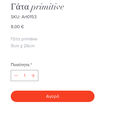
Γάτα primitive
SKU: Αrt0153
Τιμή
8,00 €
Γάτα primitive
9cm χ 26cm
Ποσότητα
*
Αγορά