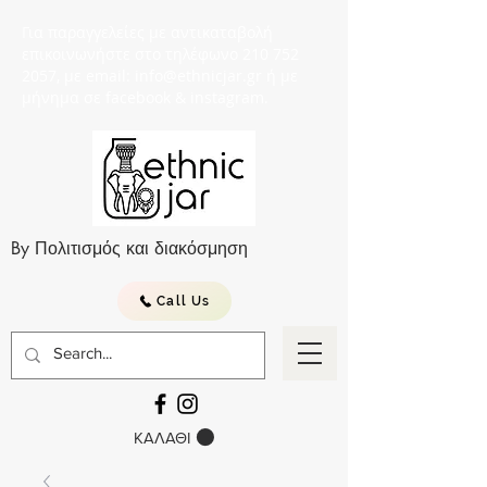
Για παραγγελείες με αντικαταβολή
επικοινωνήστε στο τηλέφωνο 210 752
2057, με email: info@ethnicjar.gr ή με
μήνημα σε facebook & instagram.
By Πολιτισμός και διακόσμηση
Call Us
ΚΑΛΑΘΙ