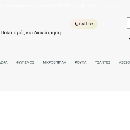
λή επικοινωνήστε στο τηλέφωνο 210 752 2057, με email: info@ethnicjar.gr ή με μήνημ
Call Us
 Πολιτισμός και διακόσμηση
ΔΩΡΑ
ΦΩΤΙΣΜΟΣ
ΜΙΚΡΟΕΠΙΠΛΑ
ΡΟΥΧΑ
ΤΣΑΝΤΕΣ
ΑΞΕΣΟ