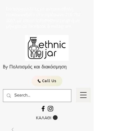
Για παραγγελείες με αντικαταβολή
επικοινωνήστε στο τηλέφωνο 210 752
2057, με email: info@ethnicjar.gr ή με
μήνημα σε facebook & instagram.
By Πολιτισμός και διακόσμηση
Call Us
ΚΑΛΑΘΙ