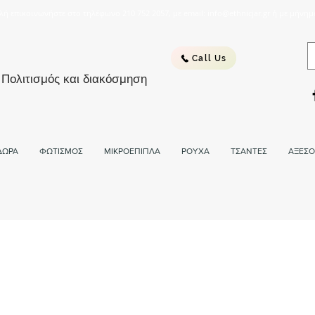
λή επικοινωνήστε στο τηλέφωνο 210 752 2057, με email: info@ethnicjar.gr ή με μήνημ
Call Us
 Πολιτισμός και διακόσμηση
ΔΩΡΑ
ΦΩΤΙΣΜΟΣ
ΜΙΚΡΟΕΠΙΠΛΑ
ΡΟΥΧΑ
ΤΣΑΝΤΕΣ
ΑΞΕΣΟ