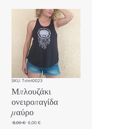
SKU: Tshirt0023
Μπλουζάκι
ονειροπαγίδα
μαύρο
Κανονική
Τιμή
 8,00 € 
6,00 €
τιμή
Έκπτωσης