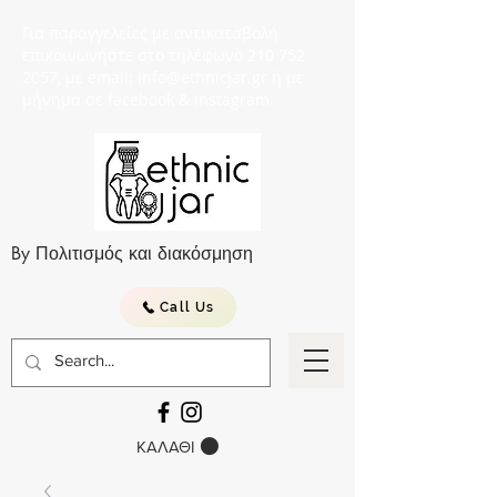
Για παραγγελείες με αντικαταβολή
επικοινωνήστε στο τηλέφωνο 210 752
2057, με email: info@ethnicjar.gr ή με
μήνημα σε facebook & instagram.
By Πολιτισμός και διακόσμηση
Call Us
ΚΑΛΑΘΙ