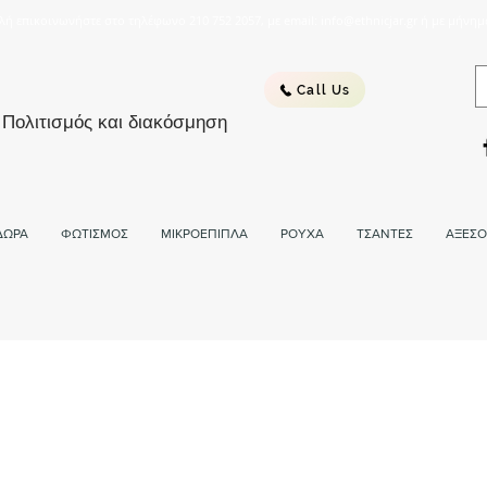
λή επικοινωνήστε στο τηλέφωνο 210 752 2057, με email: info@ethnicjar.gr ή με μήνημ
Call Us
 Πολιτισμός και διακόσμηση
ΔΩΡΑ
ΦΩΤΙΣΜΟΣ
ΜΙΚΡΟΕΠΙΠΛΑ
ΡΟΥΧΑ
ΤΣΑΝΤΕΣ
ΑΞΕΣΟ