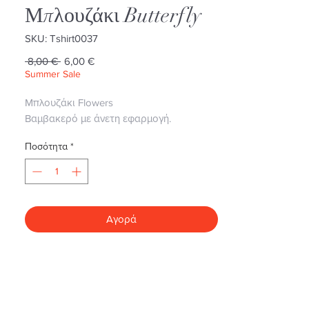
Μπλουζάκι Butterfly
SKU: Tshirt0037
Κανονική
Τιμή
 8,00 € 
6,00 €
τιμή
Έκπτωσης
Summer Sale
Μπλουζάκι Flowers
Βαμβακερό με άνετη εφαρμογή.
Ποσότητα
*
Αγορά