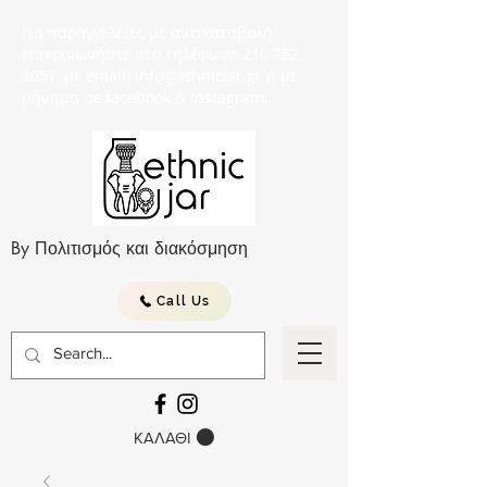
Για παραγγελείες με αντικαταβολή
επικοινωνήστε στο τηλέφωνο 210 752
2057, με email: info@ethnicjar.gr ή με
μήνημα σε facebook & instagram.
By Πολιτισμός και διακόσμηση
Call Us
ΚΑΛΑΘΙ