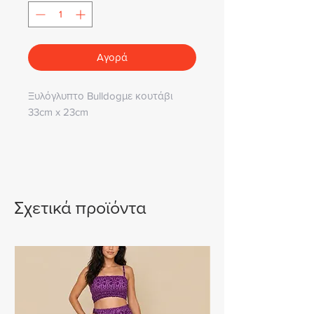
Αγορά
Ξυλόγλυπτο Bulldogμε κουτάβι
33cm x 23cm
Σχετικά προϊόντα