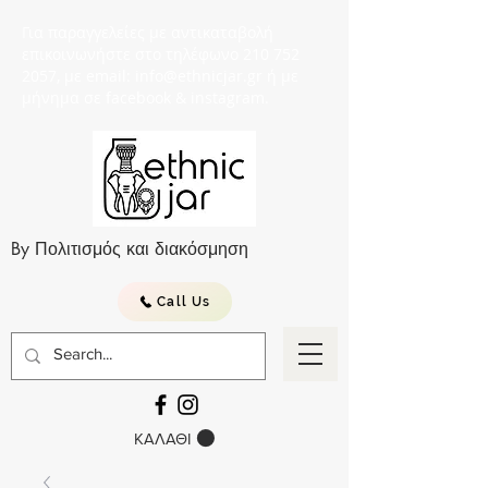
Για παραγγελείες με αντικαταβολή
επικοινωνήστε στο τηλέφωνο 210 752
2057, με email: info@ethnicjar.gr ή με
μήνημα σε facebook & instagram.
By Πολιτισμός και διακόσμηση
Call Us
ΚΑΛΑΘΙ