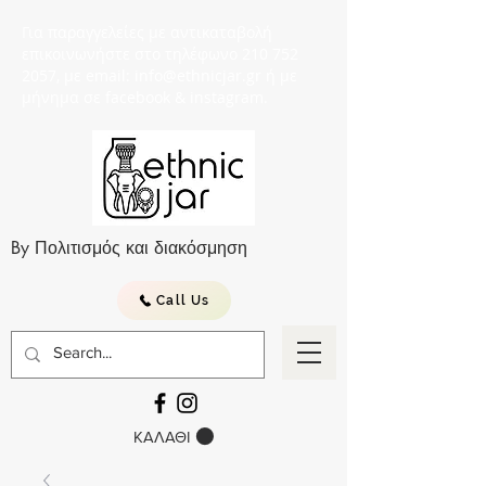
Για παραγγελείες με αντικαταβολή
επικοινωνήστε στο τηλέφωνο 210 752
2057, με email: info@ethnicjar.gr ή με
μήνημα σε facebook & instagram.
By Πολιτισμός και διακόσμηση
Call Us
ΚΑΛΑΘΙ