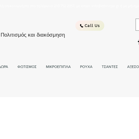
λή επικοινωνήστε στο τηλέφωνο 210 752 2057, με email: info@ethnicjar.gr ή με μήνημ
Call Us
 Πολιτισμός και διακόσμηση
ΔΩΡΑ
ΦΩΤΙΣΜΟΣ
ΜΙΚΡΟΕΠΙΠΛΑ
ΡΟΥΧΑ
ΤΣΑΝΤΕΣ
ΑΞΕΣΟ