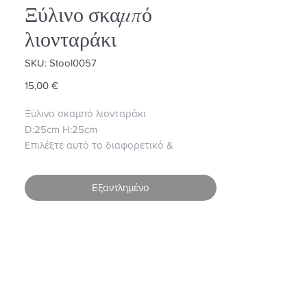
Ξύλινο σκαμπό
λιονταράκι
SKU: Stool0057
Τιμή
15,00 €
Ξύλινο σκαμπό λιονταράκι
D:25cm H:25cm
Επιλέξτε αυτό το διαφορετικό &
πρακτικό δώρο για μικρά παιδιά, θα
ενθουσιαστούν!
Εξαντλημένο
• Άμεση παράδοση σε όλη την Ελλάδα.