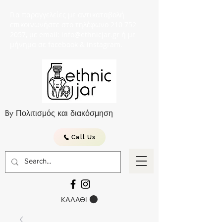
Για παραγγελείες με αντικαταβολή
επικοινωνήστε στο τηλέφωνο 210 752
2057, με email: info@ethnicjar.gr ή με
μήνημα σε facebook & instagram.
By Πολιτισμός και διακόσμηση
Call Us
ΚΑΛΑΘΙ