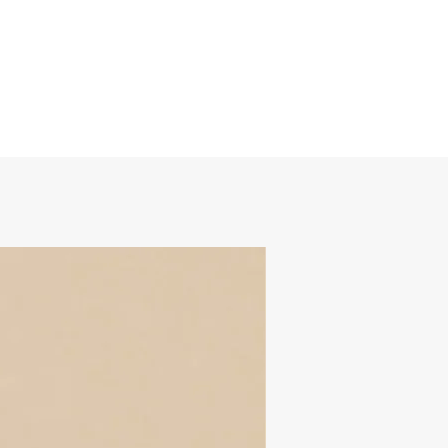
Το μέγεθος καλύπτει από small έως
xlarge, με καλύτερη
εφαρμογή στα μεγέθη medium/large.
Οι διαστάσεις της παντελόνας είναι: μέση
60-100cm
περιφέρεια 150cm
μήκος 110 cm