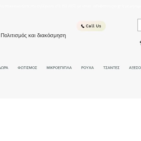
λή επικοινωνήστε στο τηλέφωνο 210 752 2057, με email: info@ethnicjar.gr ή με μήνημ
Call Us
 Πολιτισμός και διακόσμηση
ΔΩΡΑ
ΦΩΤΙΣΜΟΣ
ΜΙΚΡΟΕΠΙΠΛΑ
ΡΟΥΧΑ
ΤΣΑΝΤΕΣ
ΑΞΕΣΟ