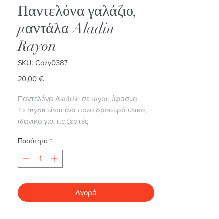
Παντελόνα γαλάζιο,
μαντάλα Aladin
Rayon
SKU: Cozy0387
Τιμή
20,00 €
Παντελόνα Aladdin σε rayon ύφασμα.
Το rayon είναι ένα πολύ δροσερό υλικό,
ιδανικό για τις ζεστές
καλοκαιρινές μέρες. Η συγκεκριμένη
Ποσότητα
*
παντελόνα είναι ιδιαίτερα
άνετη στην περιοχή της κοιλιάς καθώς
έχει λάστιχο “σφηκοφωλιά”, το οποίο
είναι ελαστικό.
Μπορεί επίσης να φορεθεί εναλλακτικά
Αγορά
και ως
στράπλες ολόσωμη φόρμα.