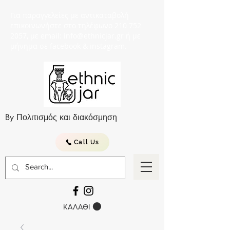
Για παραγγελείες με αντικαταβολή
επικοινωνήστε στο τηλέφωνο 210 752
2057, με email: info@ethnicjar.gr ή με
μήνημα σε facebook & instagram.
By Πολιτισμός και διακόσμηση
Call Us
ΚΑΛΑΘΙ