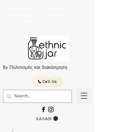
Για παραγγελείες με αντικαταβολή
επικοινωνήστε στο τηλέφωνο 210 752
2057, με email: info@ethnicjar.gr ή με
μήνημα σε facebook & instagram.
By Πολιτισμός και διακόσμηση
Call Us
ΚΑΛΑΘΙ