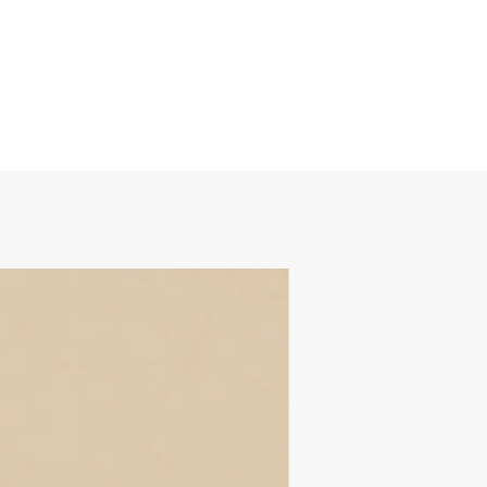
μέση 70-90cm
περιφέρεια 100-110cm
μήκος 100cm