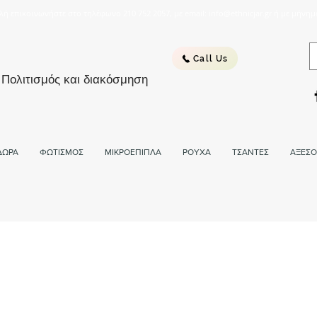
λή επικοινωνήστε στο τηλέφωνο 210 752 2057, με email: info@ethnicjar.gr ή με μήνημ
Call Us
 Πολιτισμός και διακόσμηση
ΔΩΡΑ
ΦΩΤΙΣΜΟΣ
ΜΙΚΡΟΕΠΙΠΛΑ
ΡΟΥΧΑ
ΤΣΑΝΤΕΣ
ΑΞΕΣΟ