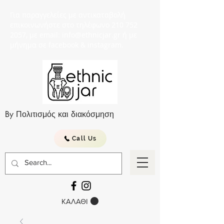
Για παραγγελείες με αντικαταβολή
επικοινωνήστε στο τηλέφωνο 210 752
2057, με email: info@ethnicjar.gr ή με
μήνημα σε facebook & instagram.
By Πολιτισμός και διακόσμηση
Call Us
ΚΑΛΑΘΙ