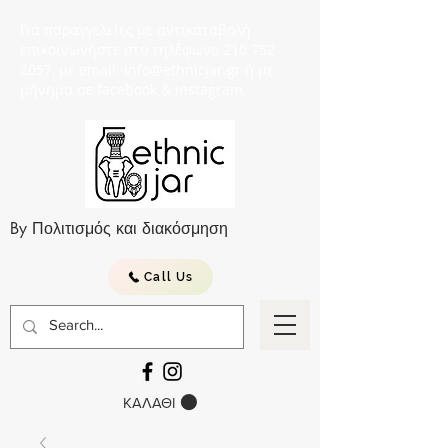
Για παραγγελείες με αντικαταβολή
επικοινωνήστε στο τηλέφωνο 210 752
2057, με email: info@ethnicjar.gr ή με
μήνημα σε facebook & instagram.
By Πολιτισμός και διακόσμηση
Call Us
ΚΑΛΑΘΙ