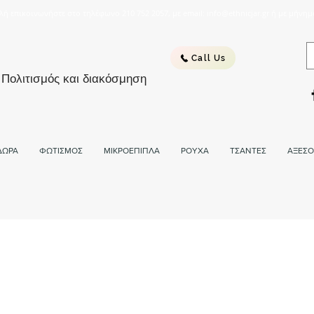
λή επικοινωνήστε στο τηλέφωνο 210 752 2057, με email: info@ethnicjar.gr ή με μήνημ
Call Us
 Πολιτισμός και διακόσμηση
ΔΩΡΑ
ΦΩΤΙΣΜΟΣ
ΜΙΚΡΟΕΠΙΠΛΑ
ΡΟΥΧΑ
ΤΣΑΝΤΕΣ
ΑΞΕΣΟ