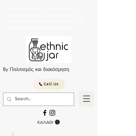
Για παραγγελείες με αντικαταβολή
επικοινωνήστε στο τηλέφωνο 210 752
2057, με email: info@ethnicjar.gr ή με
μήνημα σε facebook & instagram.
By Πολιτισμός και διακόσμηση
Call Us
ΚΑΛΑΘΙ