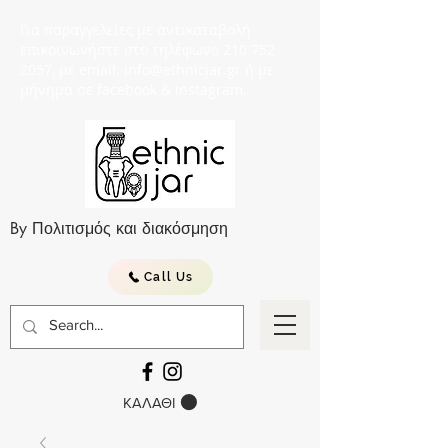
Για παραγγελείες με αντικαταβολή
επικοινωνήστε στο τηλέφωνο 210 752
2057, με email: info@ethnicjar.gr ή με
μήνημα σε facebook & instagram.
By Πολιτισμός και διακόσμηση
Call Us
ΚΑΛΑΘΙ