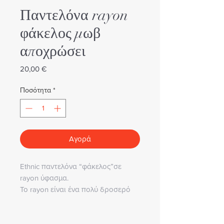
Παντελόνα rayon
φάκελος μωβ
αποχρώσει
Τιμή
20,00 €
Ποσότητα
*
Αγορά
Ethnic παντελόνα “φάκελος”σε
rayon ύφασμα.
Το rayon είναι ένα πολύ δροσερό
υλικό, ιδανικό για τις
ζεστές καλοκαιρινές μέρες.
Το λάστιχο της μέσης έχει