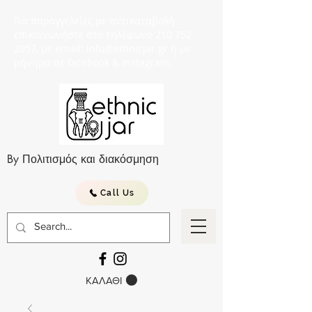
Για παραγγελείες με αντικαταβολή
επικοινωνήστε στο τηλέφωνο 210 752
2057, με email: info@ethnicjar.gr ή με
μήνημα σε facebook & instagram.
By Πολιτισμός και διακόσμηση
Call Us
ΚΑΛΑΘΙ