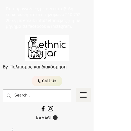
Για παραγγελείες με αντικαταβολή
επικοινωνήστε στο τηλέφωνο 210 752
2057, με email: info@ethnicjar.gr ή με
μήνημα σε facebook & instagram.
By Πολιτισμός και διακόσμηση
Call Us
ΚΑΛΑΘΙ