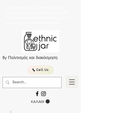
Για παραγγελείες με αντικαταβολή
επικοινωνήστε στο τηλέφωνο 210 752
2057, με email: info@ethnicjar.gr ή με
μήνημα σε facebook & instagram.
By Πολιτισμός και διακόσμηση
Call Us
ΚΑΛΑΘΙ