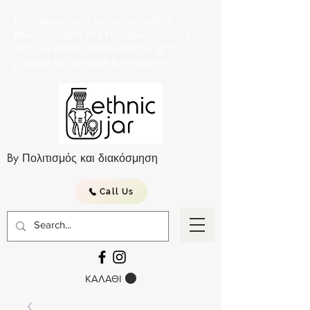
Για παραγγελείες με αντικαταβολή
επικοινωνήστε στο τηλέφωνο 210 752
2057, με email: info@ethnicjar.gr ή με
μήνημα σε facebook & instagram.
By Πολιτισμός και διακόσμηση
Call Us
ΚΑΛΑΘΙ