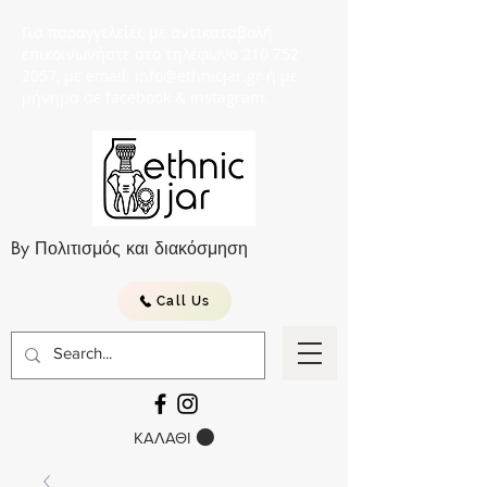
Για παραγγελείες με αντικαταβολή
επικοινωνήστε στο τηλέφωνο 210 752
2057, με email: info@ethnicjar.gr ή με
μήνημα σε facebook & instagram.
By Πολιτισμός και διακόσμηση
Call Us
ΚΑΛΑΘΙ