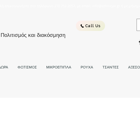
λή επικοινωνήστε στο τηλέφωνο 210 752 2057, με email: info@ethnicjar.gr ή με μήνημ
Call Us
 Πολιτισμός και διακόσμηση
ΔΩΡΑ
ΦΩΤΙΣΜΟΣ
ΜΙΚΡΟΕΠΙΠΛΑ
ΡΟΥΧΑ
ΤΣΑΝΤΕΣ
ΑΞΕΣΟ