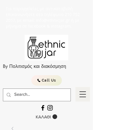
Για παραγγελείες με αντικαταβολή
επικοινωνήστε στο τηλέφωνο 210 752
2057, με email: info@ethnicjar.gr ή με
μήνημα σε facebook & instagram.
By Πολιτισμός και διακόσμηση
Call Us
ΚΑΛΑΘΙ