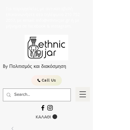
Για παραγγελείες με αντικαταβολή
επικοινωνήστε στο τηλέφωνο 210 752
2057, με email: info@ethnicjar.gr ή με
μήνημα σε facebook & instagram.
By Πολιτισμός και διακόσμηση
Call Us
ΚΑΛΑΘΙ