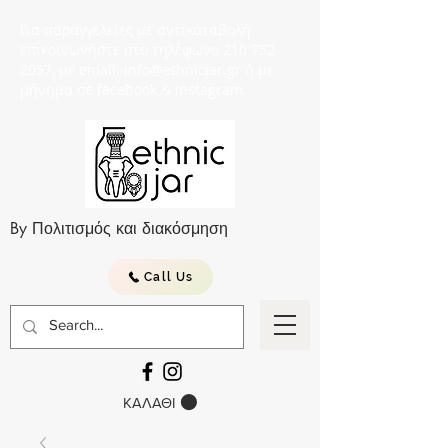
Για παραγγελείες με αντικαταβολή
επικοινωνήστε στο τηλέφωνο 210 752
2057, με email: info@ethnicjar.gr ή με
μήνημα σε facebook & instagram.
By Πολιτισμός και διακόσμηση
Call Us
ΚΑΛΑΘΙ