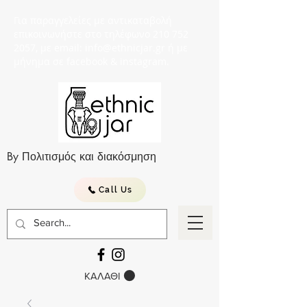
Για παραγγελείες με αντικαταβολή
επικοινωνήστε στο τηλέφωνο 210 752
2057, με email: info@ethnicjar.gr ή με
μήνημα σε facebook & instagram.
By Πολιτισμός και διακόσμηση
Call Us
ΚΑΛΑΘΙ