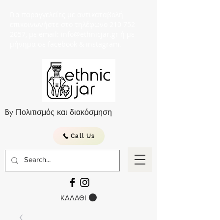
Για παραγγελείες με αντικαταβολή
επικοινωνήστε στο τηλέφωνο 210 752
2057, με email: info@ethnicjar.gr ή με
μήνημα σε facebook & instagram.
By Πολιτισμός και διακόσμηση
Call Us
ΚΑΛΑΘΙ