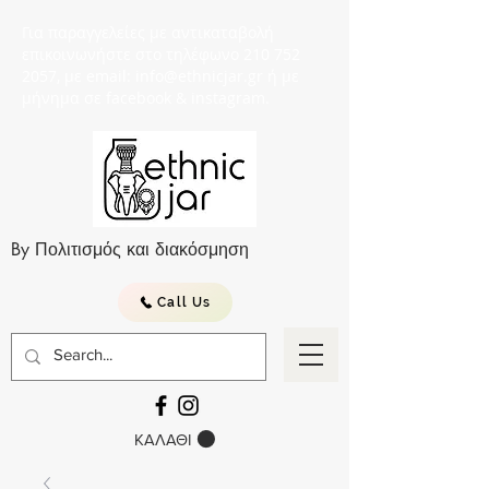
Για παραγγελείες με αντικαταβολή
επικοινωνήστε στο τηλέφωνο 210 752
2057, με email: info@ethnicjar.gr ή με
μήνημα σε facebook & instagram.
By Πολιτισμός και διακόσμηση
Call Us
ΚΑΛΑΘΙ