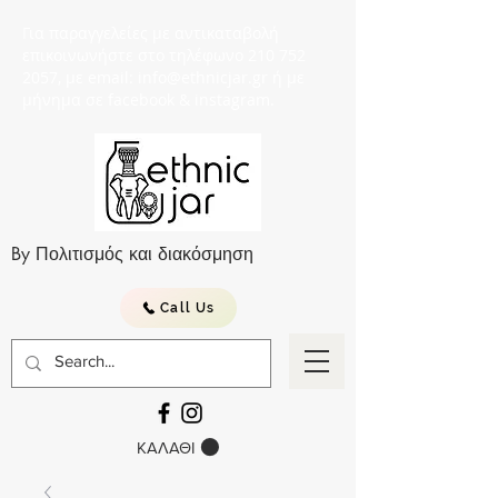
Για παραγγελείες με αντικαταβολή
επικοινωνήστε στο τηλέφωνο 210 752
2057, με email: info@ethnicjar.gr ή με
μήνημα σε facebook & instagram.
By Πολιτισμός και διακόσμηση
Call Us
ΚΑΛΑΘΙ