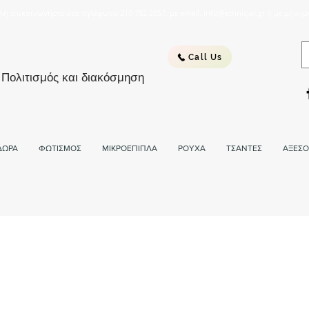
λή επικοινωνήστε στο τηλέφωνο 210 752 2057, με email: info@ethnicjar.gr ή με μήνημ
Call Us
 Πολιτισμός και διακόσμηση
ΔΩΡΑ
ΦΩΤΙΣΜΟΣ
ΜΙΚΡΟΕΠΙΠΛΑ
ΡΟΥΧΑ
ΤΣΑΝΤΕΣ
ΑΞΕΣΟ