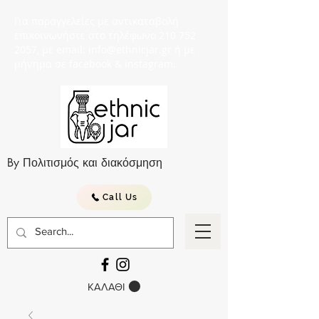
Για παραγγελείες με αντικαταβολή
επικοινωνήστε στο τηλέφωνο 210 752
2057, με email: info@ethnicjar.gr ή με
μήνημα σε facebook & instagram.
By Πολιτισμός και διακόσμηση
Call Us
ΚΑΛΑΘΙ