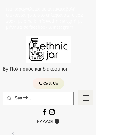
Για παραγγελείες με αντικαταβολή
επικοινωνήστε στο τηλέφωνο 210 752
2057, με email: info@ethnicjar.gr ή με
μήνημα σε facebook & instagram.
By Πολιτισμός και διακόσμηση
Call Us
ΚΑΛΑΘΙ