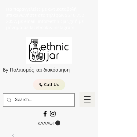
Για παραγγελείες με αντικαταβολή
επικοινωνήστε στο τηλέφωνο 210 752
2057, με email: info@ethnicjar.gr ή με
μήνημα σε facebook & instagram.
By Πολιτισμός και διακόσμηση
Call Us
ΚΑΛΑΘΙ