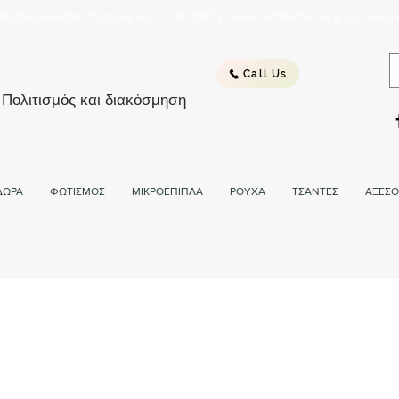
λή επικοινωνήστε στο τηλέφωνο 210 752 2057, με email: info@ethnicjar.gr ή με μήνημ
Call Us
 Πολιτισμός και διακόσμηση
ΔΩΡΑ
ΦΩΤΙΣΜΟΣ
ΜΙΚΡΟΕΠΙΠΛΑ
ΡΟΥΧΑ
ΤΣΑΝΤΕΣ
ΑΞΕΣΟ