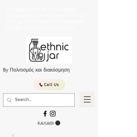
Για παραγγελείες με αντικαταβολή
επικοινωνήστε στο τηλέφωνο 210 752
2057, με email: info@ethnicjar.gr ή με
μήνημα σε facebook & instagram.
By Πολιτισμός και διακόσμηση
Call Us
ΚΑΛΑΘΙ