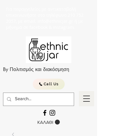
Για παραγγελείες με αντικαταβολή
επικοινωνήστε στο τηλέφωνο 210 752
2057, με email: info@ethnicjar.gr ή με
μήνημα σε facebook & instagram.
By Πολιτισμός και διακόσμηση
Call Us
ΚΑΛΑΘΙ