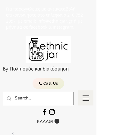
Για παραγγελείες με αντικαταβολή
επικοινωνήστε στο τηλέφωνο 210 752
2057, με email: info@ethnicjar.gr ή με
μήνημα σε facebook & instagram.
By Πολιτισμός και διακόσμηση
Call Us
ΚΑΛΑΘΙ