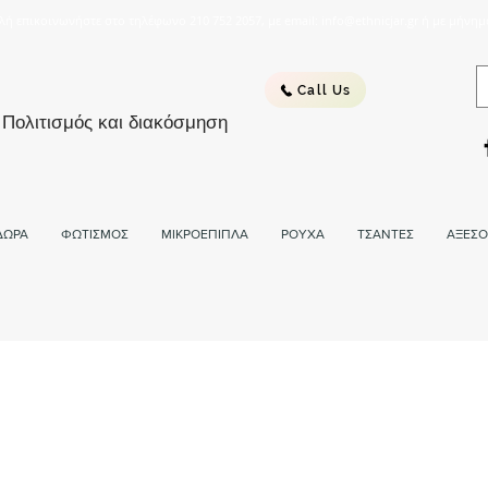
λή επικοινωνήστε στο τηλέφωνο 210 752 2057, με email: info@ethnicjar.gr ή με μήνημ
Call Us
 Πολιτισμός και διακόσμηση
ΔΩΡΑ
ΦΩΤΙΣΜΟΣ
ΜΙΚΡΟΕΠΙΠΛΑ
ΡΟΥΧΑ
ΤΣΑΝΤΕΣ
ΑΞΕΣΟ