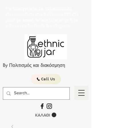
Για παραγγελείες με αντικαταβολή
επικοινωνήστε στο τηλέφωνο 210 752
2057, με email: info@ethnicjar.gr ή με
μήνημα σε facebook & instagram.
By Πολιτισμός και διακόσμηση
Call Us
ΚΑΛΑΘΙ