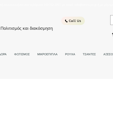
λή επικοινωνήστε στο τηλέφωνο 210 752 2057, με email: info@ethnicjar.gr ή με μήνημ
Call Us
 Πολιτισμός και διακόσμηση
ΔΩΡΑ
ΦΩΤΙΣΜΟΣ
ΜΙΚΡΟΕΠΙΠΛΑ
ΡΟΥΧΑ
ΤΣΑΝΤΕΣ
ΑΞΕΣΟ